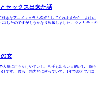
ーとセックス出来た話
て好きなアニメキャラの格好もしてくれますから、よけい
パコしたのですがもうかなり興奮しました。 クオリティの
目の女
間で大量に声もかけやすいし、相手も出会い目的だし、顔も
けです。 僕も、精力的に使っていて、1年で30オフパコ