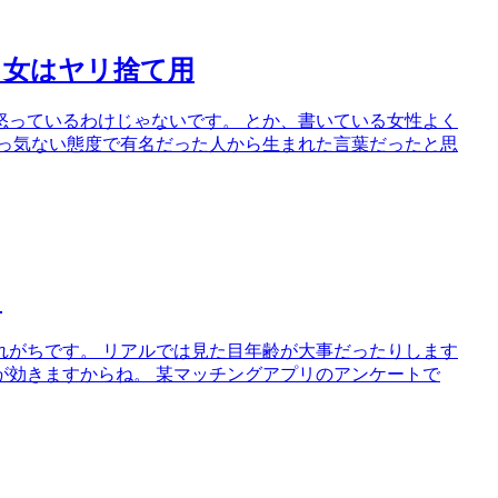
る女はヤリ捨て用
怒っているわけじゃないです。 とか、書いている女性よく
素っ気ない態度で有名だった人から生まれた言葉だったと思
？
れがちです。 リアルでは見た目年齢が大事だったりします
が効きますからね。 某マッチングアプリのアンケートで