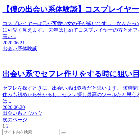
【僕の出会い系体験談】コスプレイヤ
コスプレイヤーは元が可愛い女の子が多いですし、なんたっ
に可愛く見えます。 去年はじめてコスプレイヤーの方とオフ
高い...
2020.06.21
出会い系体験談
出会い系でセフレ作りをする時に狙い
セフレを探すときに、出会い系は鉄板だと思います。 短時
住みも初めから分かるし、セフレ探し最高のツールだと思うわ
は...
2020.06.20
出会い系ノウハウ
次のページ
1
2