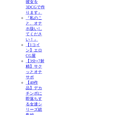
彼女を
3DCGで作
ります』
『私のこ
と、オナ
ホ扱いし
てくださ
い！』
【1コイ
ン】エロ
CG屋
【3分×7射
精】サク
ッとオナ
サポ
【40作
品】デカ
チンポに
即落ちす
る女達シ
リーズ総
集編