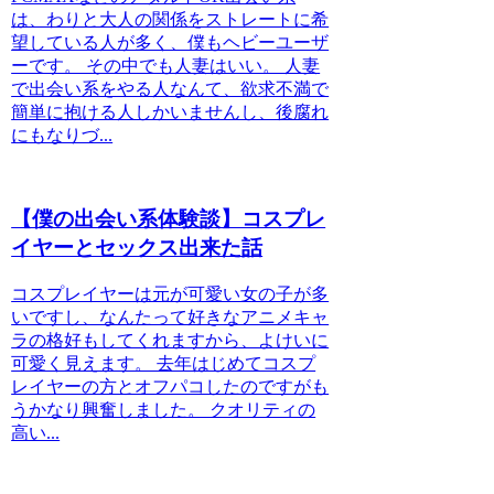
は、わりと大人の関係をストレートに希
望している人が多く、僕もヘビーユーザ
ーです。 その中でも人妻はいい。 人妻
で出会い系をやる人なんて、欲求不満で
簡単に抱ける人しかいませんし、後腐れ
にもなりづ...
【僕の出会い系体験談】コスプレ
イヤーとセックス出来た話
コスプレイヤーは元が可愛い女の子が多
いですし、なんたって好きなアニメキャ
ラの格好もしてくれますから、よけいに
可愛く見えます。 去年はじめてコスプ
レイヤーの方とオフパコしたのですがも
うかなり興奮しました。 クオリティの
高い...