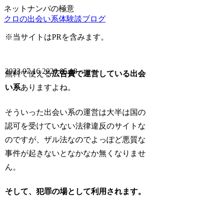
ネットナンパの極意
クロの出会い系体験談ブログ
※当サイトはPRを含みます。
2023.07.16
2020.05.18
無料で使える
広告費で運営している出会
い系
ありますよね。
そういった出会い系の運営は大半は国の
認可を受けていない法律違反のサイトな
のですが、ザル法なのでよっぽど悪質な
事件が起きないとなかなか無くなりませ
ん。
そして、犯罪の場として利用されます。