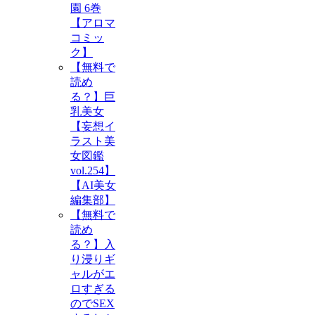
園 6巻
【アロマ
コミッ
ク】
【無料で
読め
る？】巨
乳美女
【妄想イ
ラスト美
女図鑑
vol.254】
【AI美女
編集部】
【無料で
読め
る？】入
り浸りギ
ャルがエ
ロすぎる
のでSEX