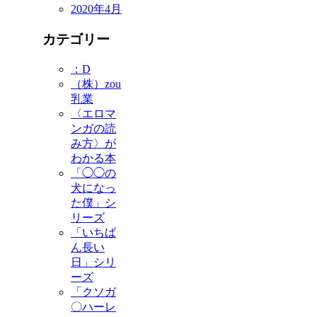
2020年4月
カテゴリー
：D
（株）zou
乳業
〈エロマ
ンガの読
み方〉が
わかる本
「◯◯の
犬になっ
た僕」シ
リーズ
「いちば
ん長い
日」シリ
ーズ
「クソガ
〇ハーレ