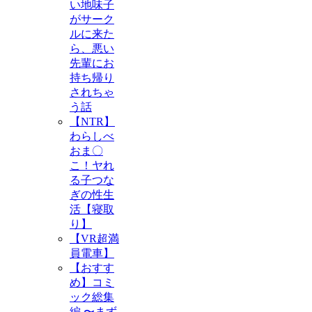
い地味子
がサーク
ルに来た
ら、悪い
先輩にお
持ち帰り
されちゃ
う話
【NTR】
わらしべ
おま〇
こ！ヤれ
る子つな
ぎの性生
活【寝取
り】
【VR超満
員電車】
【おすす
め】コミ
ック総集
編 〜まず