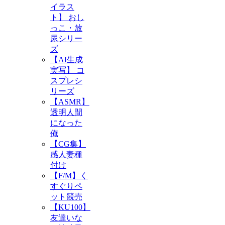
イラス
ト】 おし
っこ・放
尿シリー
ズ
【AI生成
実写】 コ
スプレシ
リーズ
【ASMR】
透明人間
になった
俺
【CG集】
感人妻種
付け
【F/M】く
すぐりペ
ット競売
【KU100】
友達いな