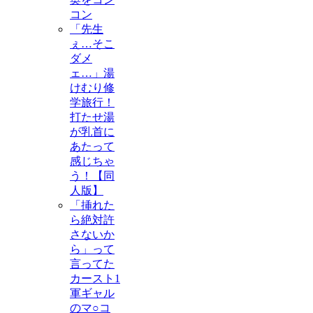
コン
「先生
ぇ…そこ
ダメ
ェ…」湯
けむり修
学旅行！
打たせ湯
が乳首に
あたって
感じちゃ
う！【同
人版】
「挿れた
ら絶対許
さないか
ら」って
言ってた
カースト1
軍ギャル
のマ○コ