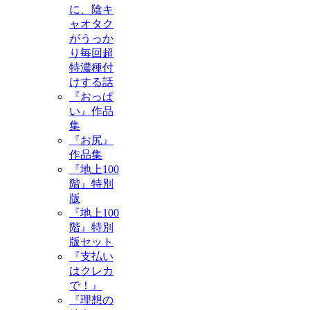
に、陰キ
ャオタク
がうっか
り毎回超
特濃種付
けする話
『おっぱ
い』作品
集
『お尻』
作品集
『地上100
階』特別
版
『地上100
階』特別
版セット
『支払い
はクレカ
で！』
『理想の