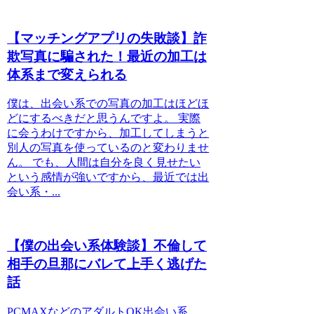
【マッチングアプリの失敗談】詐
欺写真に騙された！最近の加工は
体系まで変えられる
僕は、出会い系での写真の加工はほどほ
どにするべきだと思うんですよ。 実際
に会うわけですから、加工してしまうと
別人の写真を使っているのと変わりませ
ん。 でも、人間は自分を良く見せたい
という感情が強いですから、最近では出
会い系・...
【僕の出会い系体験談】不倫して
相手の旦那にバレて上手く逃げた
話
PCMAXなどのアダルトOK出会い系