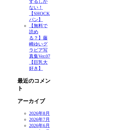
するしか
ない！
【SHOCK
パン】
【無料で
読め
る？】藤
崎ゆいグ
ラビア写
真集Ver.07
【巨乳大
好き】
最近のコメン
ト
アーカイブ
2026年8月
2026年7月
2026年6月