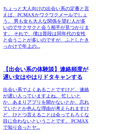
ちょっと大人向けの出会い系の定番と言
えば、PCMAXかワクワクメールでしょ
う。 男も女も大人な関係を望む人が多
いのでサクサクと会う相手が見つかりま
す。 それで、僕は普段は同年代の女性
と会うことが多いのですが、ふとしたき
っかけで年上の...
【出会い系の体験談】連絡頻度が
遅い女はやはりドタキャンする
出会い系でよくあることですけど、連絡
が遅い人っていますよね。 忙しいと
か、あまりアプリを開かないとか、忘れ
ていたとか色んな理由が考えられますけ
ど、ひとつ言えることは会ってもろくな
目に合わないということです。 PCMAX
で知り合ったヤ...