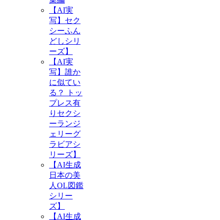
【AI実
写】セク
シーふん
どしシリ
ーズ】
【AI実
写】誰か
に似てい
る？ トッ
プレス有
りセクシ
ーランジ
ェリーグ
ラビアシ
リーズ】
【AI生成
日本の美
人OL図鑑
シリー
ズ】
【AI生成