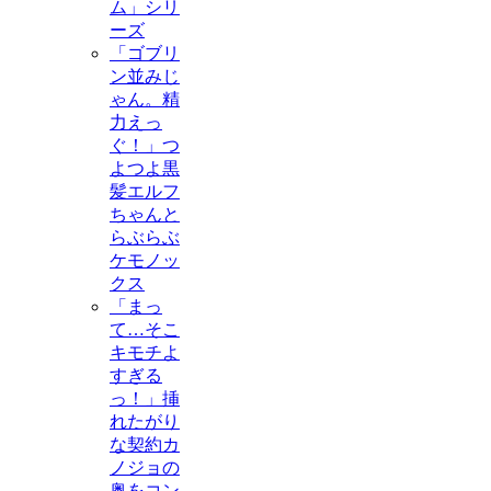
ム」シリ
ーズ
「ゴブリ
ン並みじ
ゃん。精
力えっ
ぐ！」つ
よつよ黒
髪エルフ
ちゃんと
らぶらぶ
ケモノッ
クス
「まっ
て…そこ
キモチよ
すぎる
っ！」挿
れたがり
な契約カ
ノジョの
奥をコン