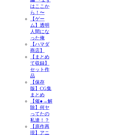
はここか
ら！〜
【ゲー
ム】透明
人間にな
った俺
【ハマダ
商店】
【まとめ
て収録】
セット作
品
【保存
版】CG集
まとめ
【催●→解
除】何ヤ
ってたの
私達！？
【原作再
現】アニ