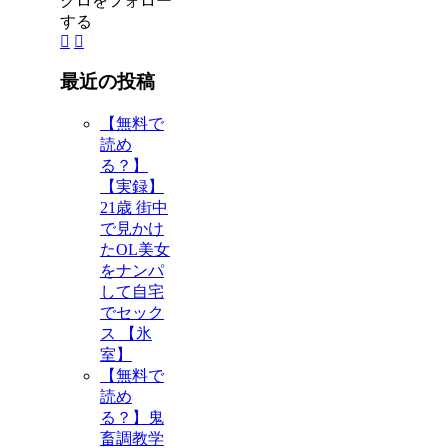
クロをフォロー
する
最近の投稿
【無料で
読め
る？】
【実録】
21歳 街中
で見かけ
たOL美女
をナンパ
して自宅
でセック
ス 【氷
室】
【無料で
読め
る？】鬼
畜調教学